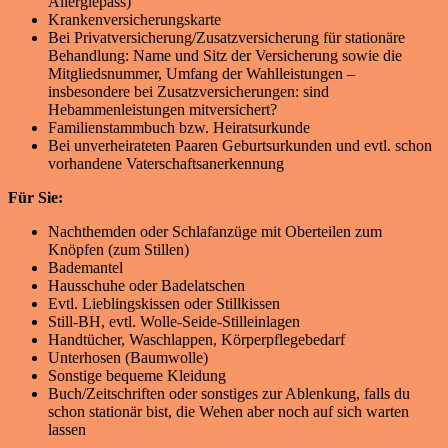
Allergiepass)
Krankenversicherungskarte
Bei Privatversicherung/Zusatzversicherung für stationäre
Behandlung: Name und Sitz der Versicherung sowie die
Mitgliedsnummer, Umfang der Wahlleistungen –
insbesondere bei Zusatzversicherungen: sind
Hebammenleistungen mitversichert?
Familienstammbuch bzw. Heiratsurkunde
Bei unverheirateten Paaren Geburtsurkunden und evtl. schon
vorhandene Vaterschaftsanerkennung
Für Sie:
Nachthemden oder Schlafanzüge mit Oberteilen zum
Knöpfen (zum Stillen)
Bademantel
Hausschuhe oder Badelatschen
Evtl. Lieblingskissen oder Stillkissen
Still-BH, evtl. Wolle-Seide-Stilleinlagen
Handtücher, Waschlappen, Körperpflegebedarf
Unterhosen (Baumwolle)
Sonstige bequeme Kleidung
Buch/Zeitschriften oder sonstiges zur Ablenkung, falls du
schon stationär bist, die Wehen aber noch auf sich warten
lassen