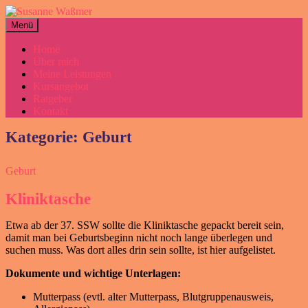
Zum
Inhalt
Menü
Susanne Waßmer
Hebamme
springen
Home
Über mich
Meine Leistungen
Kursangebot
Ratgeber
Kontakt
Kategorie:
Geburt
Geburt
Kliniktasche
Etwa ab der 37. SSW sollte die Kliniktasche gepackt bereit sein,
damit man bei Geburtsbeginn nicht noch lange überlegen und
suchen muss. Was dort alles drin sein sollte, ist hier aufgelistet.
Dokumente und wichtige Unterlagen:
Mutterpass (evtl. alter Mutterpass, Blutgruppenausweis,